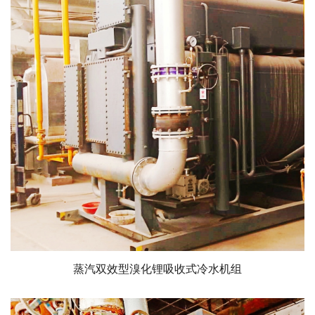
蒸汽双效型溴化锂吸收式冷水机组