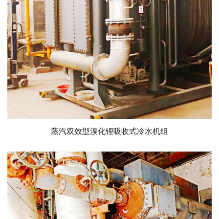
蒸汽双效型溴化锂吸收式冷水机组