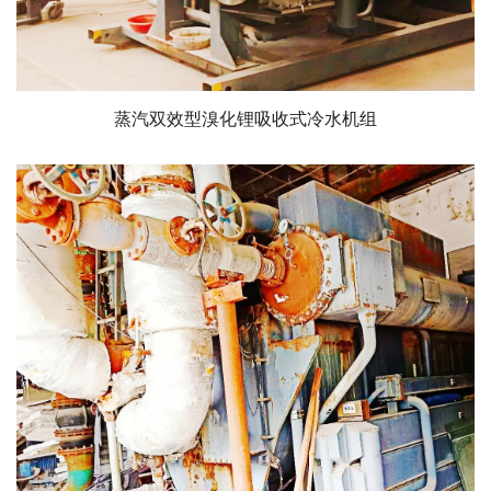
蒸汽双效型溴化锂吸收式冷水机组