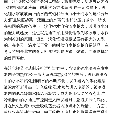
由于溴化锂水溶液本身沸点很高，极难挥发，所以可认为溴
化锂饱和溶液液面上的蒸汽为纯水蒸汽;在一定温度下，溴
化锂水溶液液面上的水蒸气饱和分压力小于纯水的饱和分压
力;而且浓度越高，液面上的水蒸气饱和分压力越小。所以
在相同的温度条件下，溴化锂水溶液浓度越大，其吸收水分
的能力就越强。这也就是通常采用溴化锂作为吸收剂，水作
为制冷剂的原因。但是，
溴化锂溶液
跟温度有很大的关系
的。在冬天，温度低于零下的时候溶度越高越容易结晶。在
冬天特别是北方的冬天机器很容易冻管、爆管。而影响机器
的使用寿命。
在溴化锂吸收式制冷机运行过程中，当溴化锂水溶液在发生
器内受到热媒水(一般为蒸汽或热水)的加热后，溴化锂溶液
中的水不断汽化;随着水的不断汽化，发生器内的溴化锂溶
液浓度不断升高，进入吸收器;水蒸气进入冷凝器，被冷凝
器内的低温冷却水降温后凝结，成为高压低温的液态水;当
冷凝器内的水通过节流阀进入蒸发器时，急速膨胀而汽化，
并在汽化过程中大量吸收蒸发器内冷媒水的热量，一方面，
冷媒水在流动过程中，由于吸收了冷却水的热量温度而逐步